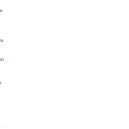
te
y
la
al
s