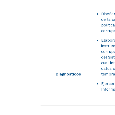
Diseña
de la c
polític
corrupc
Elabor
instru
corrupc
del Sis
cual in
datos c
Diagnósticos
tempra
Ejercer
Informa