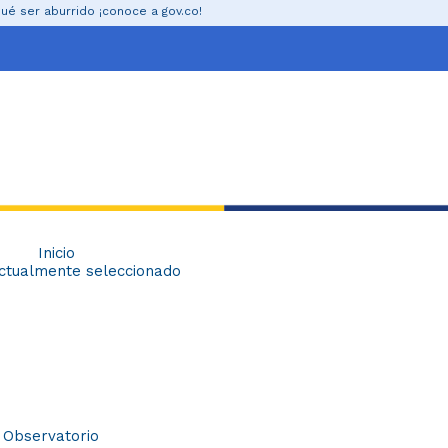
ir al contenido
ué ser aburrido ¡conoce a gov.co!
Inicio
ctualmente seleccionado
Observatorio