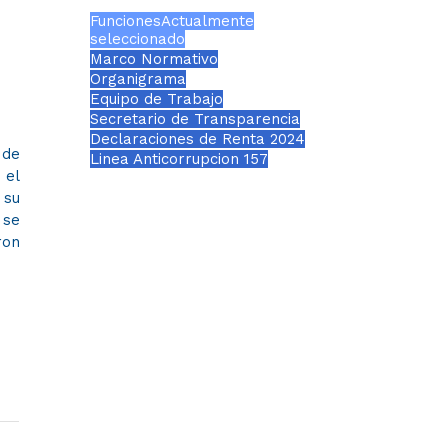
Funciones
Actualmente
seleccionado
Marco Normativo
Organigrama
Equipo de Trabajo
Secretario de Transparencia
Declaraciones de Renta 2024
 de
Linea Anticorrupcion 157
 el
 su
se
ron