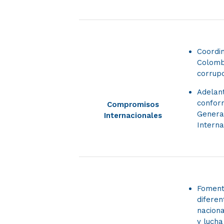
Coordi
Colombi
corrupc
Adelant
conform
Compromisos
General
Internacionales
Intern
Fomenta
diferen
naciona
y lucha