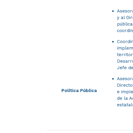
Asesora
y al Di
pública
coordin
Coordin
impleme
territo
Desarro
Jefe de
Asesora
Directo
Política Pública
e impl
de la A
estatal