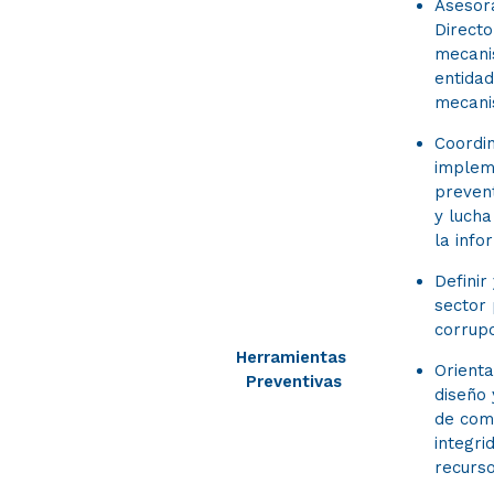
Asesora
Direct
mecani
entidad
mecani
Coordin
implem
prevent
y lucha
la info
Definir
sector 
corrupc
Herramientas
Orient
​Preventivas
diseño 
de com
integri
recurso