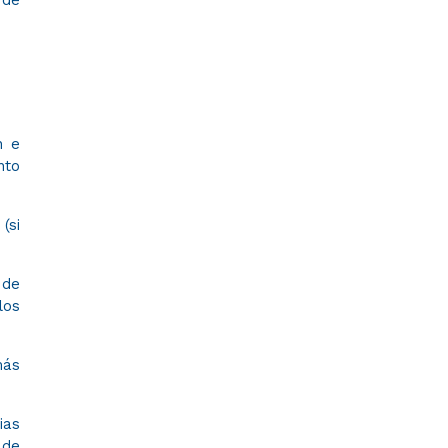
n e
nto
(si
 de
los
más
ias
 de