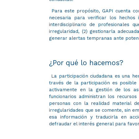
P
ara
este propósito, GAPI cuenta co
necesaria para verificar los hechos
interdisciplinario de profesionales q
irregularidad, (2) gestionarla adecuad
generar alertas tempranas ante potenc
¿Por qué lo hacemos?
L
a participación ciudadana es una he
través de la participación es posible
activamente en la gestión de los a
funcionarios administran los recursos
personas con la realidad material del
irregularidades que se comente, sin e
esa información y traducirla en ac
defraudar el interés general para favo