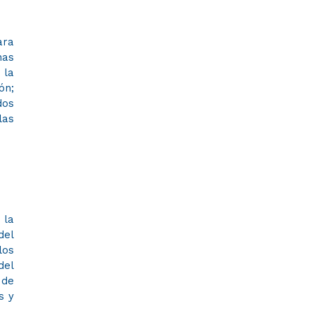
ara
nas
 la
ón;
dos
las
 la
del
los
del
 de
s y