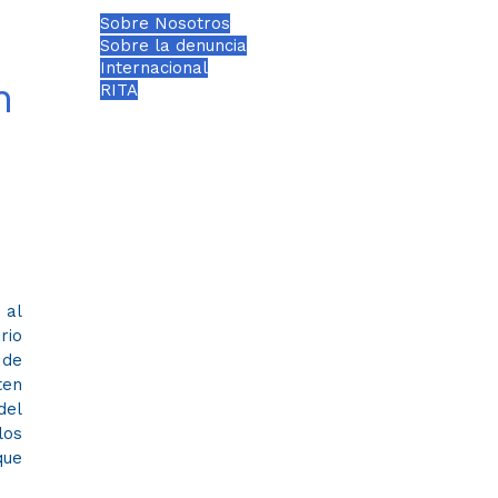
Sobre Nosotros
Sobre la denuncia
Internacional
n
RITA
 al
rio
 de
ten
del
los
que