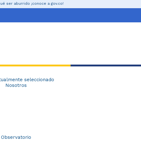
ir al contenido
ué ser aburrido ¡conoce a gov.co!
tualmente seleccionado
Nosotros
Observatorio