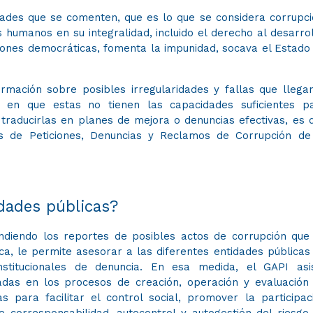
idades que se comenten, que es lo que se considera corrupci
 humanos en su integralidad, incluido el derecho al desarrol
uciones democráticas, fomenta la impunidad, socava el Estado
mación sobre posibles irregularidades y fallas que llega
 en que estas no tienen las capacidades suficientes p
 traducirlas en planes de mejora o denuncias efectivas, es 
sis de Peticiones, Denuncias y Reclamos de Corrupción de
dades públicas?​
ndiendo los reportes de posibles actos de corrupción que
ca, le permite asesorar a las diferentes entidades públicas
nstitucionales de denuncia. En esa medida, el GAPI asi
adas en los procesos de creación, operación y evaluación
 para facilitar el control social, promover la participac
 corresponsabilidad, autocontrol y autogestión del riesgo