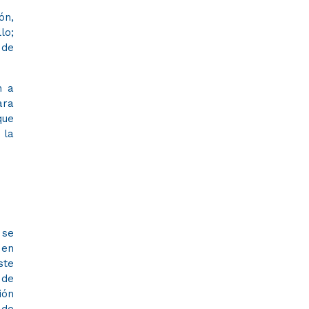
ón,
lo;
 de
n a
ara
que
 la
 se
 en
ste
 de
ión
 de