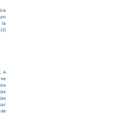
ica
ipo
 la
(3)
. A
rse
los
las
las
sar
 de