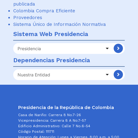
publicada
Colombia Compra Eficiente
Proveedores
Sistema Único de Información Normativa
Sistema Web Presidencia
Sitios
Web
Dependencias Presidencia
Presidencia
Información
Institucional
Presidencia de la República de Colombia
Casa de Nariño: Carrera 8 No.7-26
Vicepresidencia: Carrera 8 A No.7-57
Edificio Administrativo: Calle 7 No.6-54
Código Postal: 111711
Horario de Atención: Lunes a Viernes, 8:00 a.m. a 5:00